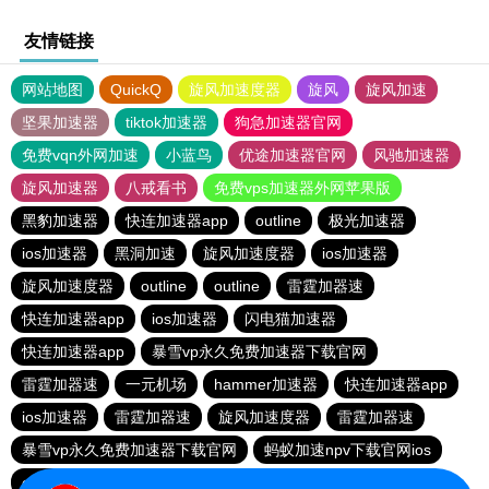
友情链接
网站地图
QuickQ
旋风加速度器
旋风
旋风加速
坚果加速器
tiktok加速器
狗急加速器官网
免费vqn外网加速
小蓝鸟
优途加速器官网
风驰加速器
旋风加速器
八戒看书
免费vps加速器外网苹果版
黑豹加速器
快连加速器app
outline
极光加速器
ios加速器
黑洞加速
旋风加速度器
ios加速器
旋风加速度器
outline
outline
雷霆加器速
快连加速器app
ios加速器
闪电猫加速器
快连加速器app
暴雪vp永久免费加速器下载官网
雷霆加器速
一元机场
hammer加速器
快连加速器app
ios加速器
雷霆加器速
旋风加速度器
雷霆加器速
暴雪vp永久免费加速器下载官网
蚂蚁加速npv下载官网ios
outline
旋风加速度器