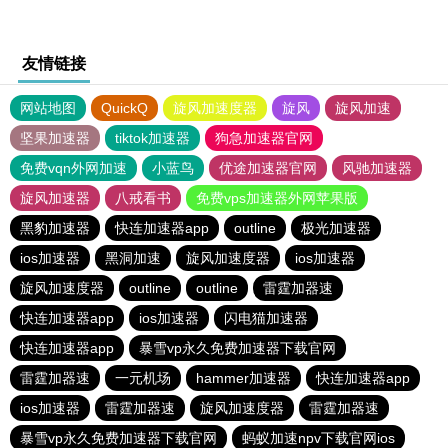
友情链接
网站地图
QuickQ
旋风加速度器
旋风
旋风加速
坚果加速器
tiktok加速器
狗急加速器官网
免费vqn外网加速
小蓝鸟
优途加速器官网
风驰加速器
旋风加速器
八戒看书
免费vps加速器外网苹果版
黑豹加速器
快连加速器app
outline
极光加速器
ios加速器
黑洞加速
旋风加速度器
ios加速器
旋风加速度器
outline
outline
雷霆加器速
快连加速器app
ios加速器
闪电猫加速器
快连加速器app
暴雪vp永久免费加速器下载官网
雷霆加器速
一元机场
hammer加速器
快连加速器app
ios加速器
雷霆加器速
旋风加速度器
雷霆加器速
暴雪vp永久免费加速器下载官网
蚂蚁加速npv下载官网ios