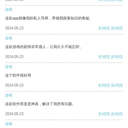
游客
这款app就像我的私人导师，带领我探索知识的奥秘。
2024-05-23
支持
[0]
反对
[0]
游客
这款游戏的剧情非常感人，让我久久不能忘怀。
2024-05-23
支持
[0]
反对
[0]
游客
这个软件很好用
2024-05-23
支持
[0]
反对
[0]
游客
这款软件简直是神器，解决了我所有问题。
2024-05-23
支持
[0]
反对
[0]
游客