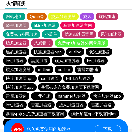
友情链接
网站地图
QuickQ
旋风加速度器
旋风
旋风加速
坚果加速器
tiktok加速器
狗急加速器官网
免费vqn外网加速
小蓝鸟
优途加速器官网
风驰加速器
旋风加速器
八戒看书
免费vps加速器外网苹果版
黑豹加速器
快连加速器app
outline
极光加速器
ios加速器
黑洞加速
旋风加速度器
ios加速器
旋风加速度器
outline
outline
雷霆加器速
快连加速器app
ios加速器
闪电猫加速器
快连加速器app
暴雪vp永久免费加速器下载官网
雷霆加器速
一元机场
hammer加速器
快连加速器app
ios加速器
雷霆加器速
旋风加速度器
雷霆加器速
暴雪vp永久免费加速器下载官网
蚂蚁加速npv下载官网ios
outline
旋风加速度器
永久免费使用的加速器
下载