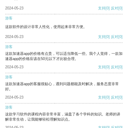
2024-05-23
支持
[0]
反对
[0]
游客
这款软件的设计非常人性化，使用起来非常方便。
2024-05-23
支持
[0]
反对
[0]
游客
这款加速器app的价格有点贵，可以适当降低一些。我个人觉得，一款加
速器app的价格应该在50元以下才比较合理。
2024-05-23
支持
[0]
反对
[0]
游客
这款加速器app的客服很贴心，遇到问题都能及时解决，服务态度非常
好。
2024-05-23
支持
[0]
反对
[0]
游客
这款学习软件的课程内容非常丰富，涵盖了各个学科的知识。老师的讲
解非常生动，让我能够轻松理解知识点。
2024-05-23
支持
[0]
反对
[0]