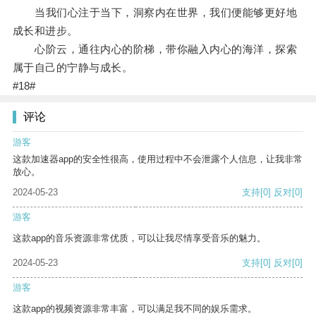
当我们心注于当下，洞察内在世界，我们便能够更好地
成长和进步。
心阶云，通往内心的阶梯，带你融入内心的海洋，探索
属于自己的宁静与成长。
#18#
评论
游客
这款加速器app的安全性很高，使用过程中不会泄露个人信息，让我非常
放心。
2024-05-23
支持
[0]
反对
[0]
游客
这款app的音乐资源非常优质，可以让我尽情享受音乐的魅力。
2024-05-23
支持
[0]
反对
[0]
游客
这款app的视频资源非常丰富，可以满足我不同的娱乐需求。