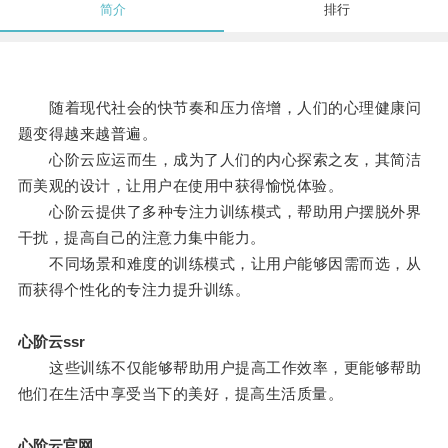
简介
排行
随着现代社会的快节奏和压力倍增，人们的心理健康问
题变得越来越普遍。
心阶云应运而生，成为了人们的内心探索之友，其简洁
而美观的设计，让用户在使用中获得愉悦体验。
心阶云提供了多种专注力训练模式，帮助用户摆脱外界
干扰，提高自己的注意力集中能力。
不同场景和难度的训练模式，让用户能够因需而选，从
而获得个性化的专注力提升训练。
心阶云ssr
这些训练不仅能够帮助用户提高工作效率，更能够帮助
他们在生活中享受当下的美好，提高生活质量。
心阶云官网