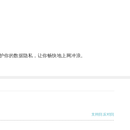
护你的数据隐私，让你畅快地上网冲浪。
支持
[0]
反对
[0]