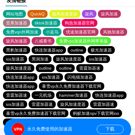
友情链接
网站地图
QuickQ
旋风加速度器
旋风
旋风加速
坚果加速器
tiktok加速器
狗急加速器官网
免费vqn外网加速
小蓝鸟
优途加速器官网
风驰加速器
旋风加速器
八戒看书
免费vps加速器外网苹果版
黑豹加速器
快连加速器app
outline
极光加速器
ios加速器
黑洞加速
旋风加速度器
ios加速器
旋风加速度器
outline
outline
雷霆加器速
快连加速器app
ios加速器
闪电猫加速器
快连加速器app
暴雪vp永久免费加速器下载官网
雷霆加器速
一元机场
hammer加速器
快连加速器app
ios加速器
雷霆加器速
旋风加速度器
雷霆加器速
暴雪vp永久免费加速器下载官网
蚂蚁加速npv下载官网ios
outline
旋风加速度器
永久免费使用的加速器
下载