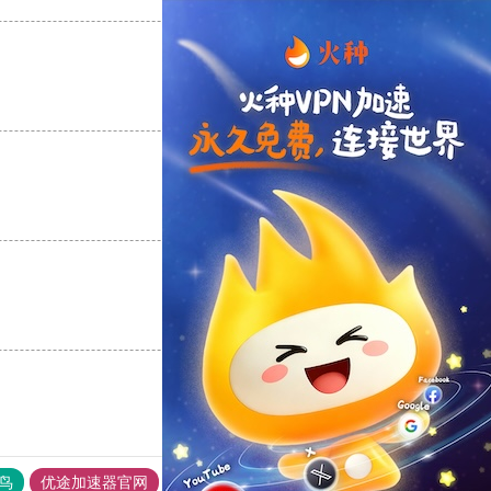
支持
[0]
反对
[0]
支持
[0]
反对
[0]
支持
[0]
反对
[0]
鸟
优途加速器官网
风驰加速器
旋风加速器
八戒看书