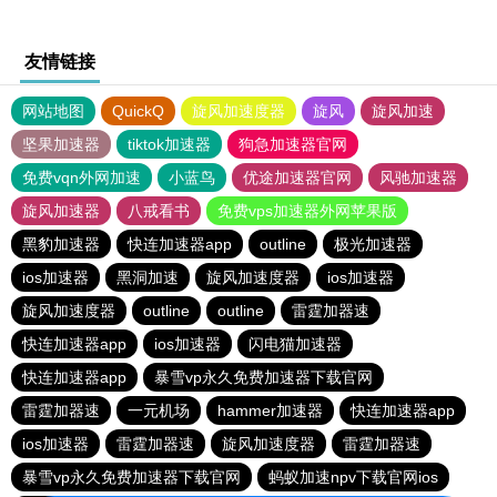
友情链接
网站地图
QuickQ
旋风加速度器
旋风
旋风加速
坚果加速器
tiktok加速器
狗急加速器官网
免费vqn外网加速
小蓝鸟
优途加速器官网
风驰加速器
旋风加速器
八戒看书
免费vps加速器外网苹果版
黑豹加速器
快连加速器app
outline
极光加速器
ios加速器
黑洞加速
旋风加速度器
ios加速器
旋风加速度器
outline
outline
雷霆加器速
快连加速器app
ios加速器
闪电猫加速器
快连加速器app
暴雪vp永久免费加速器下载官网
雷霆加器速
一元机场
hammer加速器
快连加速器app
ios加速器
雷霆加器速
旋风加速度器
雷霆加器速
暴雪vp永久免费加速器下载官网
蚂蚁加速npv下载官网ios