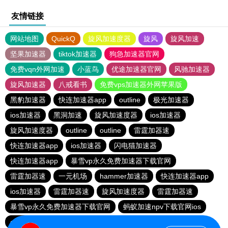
友情链接
网站地图
QuickQ
旋风加速度器
旋风
旋风加速
坚果加速器
tiktok加速器
狗急加速器官网
免费vqn外网加速
小蓝鸟
优途加速器官网
风驰加速器
旋风加速器
八戒看书
免费vps加速器外网苹果版
黑豹加速器
快连加速器app
outline
极光加速器
ios加速器
黑洞加速
旋风加速度器
ios加速器
旋风加速度器
outline
outline
雷霆加器速
快连加速器app
ios加速器
闪电猫加速器
快连加速器app
暴雪vp永久免费加速器下载官网
雷霆加器速
一元机场
hammer加速器
快连加速器app
ios加速器
雷霆加器速
旋风加速度器
雷霆加器速
暴雪vp永久免费加速器下载官网
蚂蚁加速npv下载官网ios
outline
旋风加速度器