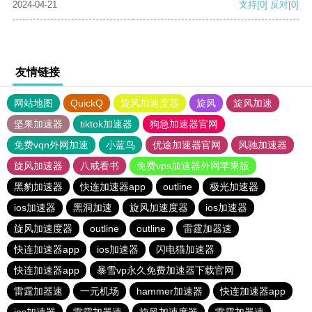
2024-04-21
支持
[0]
反对
[0]
友情链接
网站地图
QuickQ
旋风加速度器
旋风
旋风加速
坚果加速器
tiktok加速器
狗急加速器官网
免费vqn外网加速
小蓝鸟
优途加速器官网
风驰加速器
旋风加速器
八戒看书
免费vps加速器外网苹果版
黑豹加速器
快连加速器app
outline
极光加速器
ios加速器
黑洞加速
旋风加速度器
ios加速器
旋风加速度器
outline
outline
雷霆加器速
快连加速器app
ios加速器
闪电猫加速器
快连加速器app
暴雪vp永久免费加速器下载官网
雷霆加器速
一元机场
hammer加速器
快连加速器app