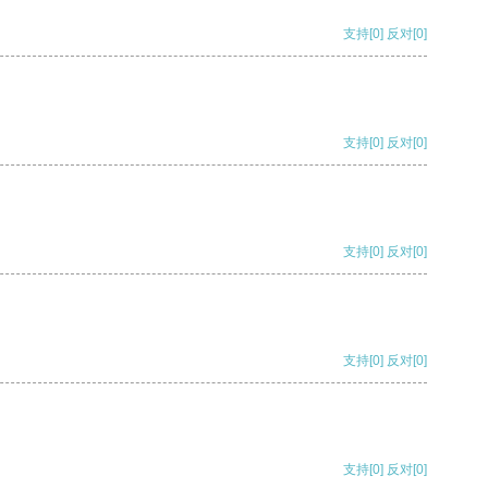
支持
[0]
反对
[0]
支持
[0]
反对
[0]
支持
[0]
反对
[0]
支持
[0]
反对
[0]
支持
[0]
反对
[0]