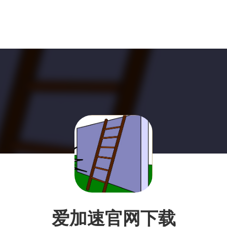
爱加速官网下载