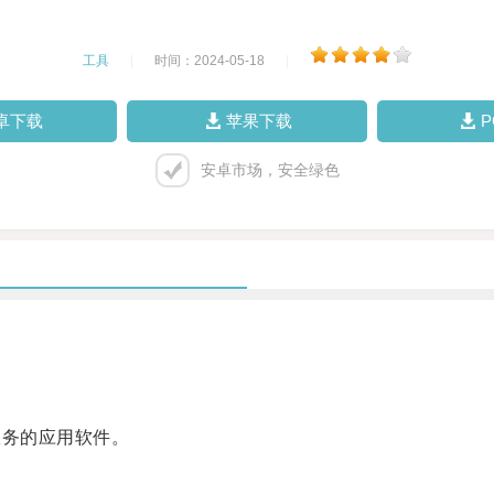
工具
|
时间：2024-05-18
|
卓下载
苹果下载
安卓市场，安全绿色
务的应用软件。