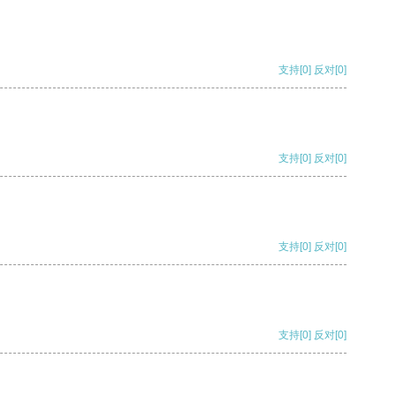
支持
[0]
反对
[0]
支持
[0]
反对
[0]
支持
[0]
反对
[0]
支持
[0]
反对
[0]