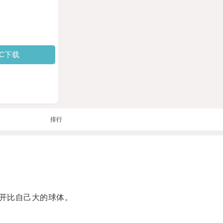
PC下载
排行
开比自己大的球体。