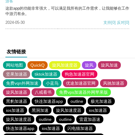
游客
这款app的功能非常强大，可以满足我所有的工作需求，让我能够在工作
中游刃有余。
2024-05-30
支持
[0]
反对
[0]
友情链接
网站地图
QuickQ
旋风加速度器
旋风
旋风加速
坚果加速器
tiktok加速器
狗急加速器官网
免费vqn外网加速
小蓝鸟
优途加速器官网
风驰加速器
旋风加速器
八戒看书
免费vps加速器外网苹果版
黑豹加速器
快连加速器app
outline
极光加速器
ios加速器
黑洞加速
旋风加速度器
ios加速器
旋风加速度器
outline
outline
雷霆加器速
快连加速器app
ios加速器
闪电猫加速器