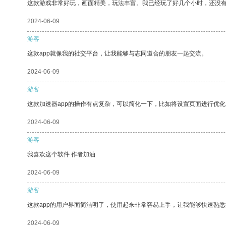
这款游戏非常好玩，画面精美，玩法丰富。我已经玩了好几个小时，还没
2024-06-09
游客
这款app就像我的社交平台，让我能够与志同道合的朋友一起交流。
2024-06-09
游客
这款加速器app的操作有点复杂，可以简化一下，比如将设置页面进行优化
2024-06-09
游客
我喜欢这个软件 作者加油
2024-06-09
游客
这款app的用户界面简洁明了，使用起来非常容易上手，让我能够快速熟悉
2024-06-09