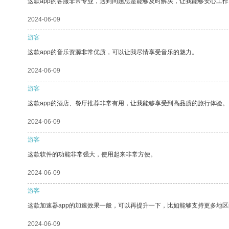
这款app的客服非常专业，遇到问题总是能够及时解决，让我能够安心工作
2024-06-09
游客
这款app的音乐资源非常优质，可以让我尽情享受音乐的魅力。
2024-06-09
游客
这款app的酒店、餐厅推荐非常有用，让我能够享受到高品质的旅行体验。
2024-06-09
游客
这款软件的功能非常强大，使用起来非常方便。
2024-06-09
游客
这款加速器app的加速效果一般，可以再提升一下，比如能够支持更多地
2024-06-09