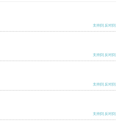
支持
[0]
反对
[0]
支持
[0]
反对
[0]
支持
[0]
反对
[0]
支持
[0]
反对
[0]