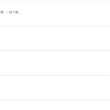
合理，一目了然。
。