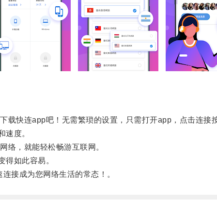
快连app吧！无需繁琐的设置，只需打开app，点击连接
和速度。
网络，就能轻松畅游互联网。
变得如此容易。
速连接成为您网络生活的常态！。