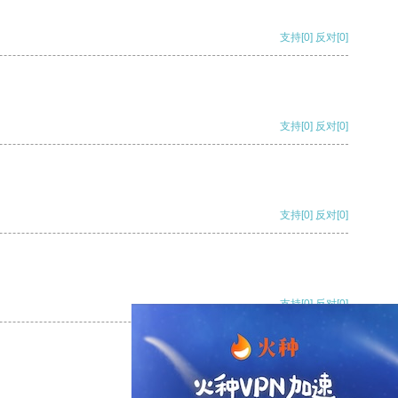
支持
[0]
反对
[0]
支持
[0]
反对
[0]
支持
[0]
反对
[0]
支持
[0]
反对
[0]
支持
[0]
反对
[0]