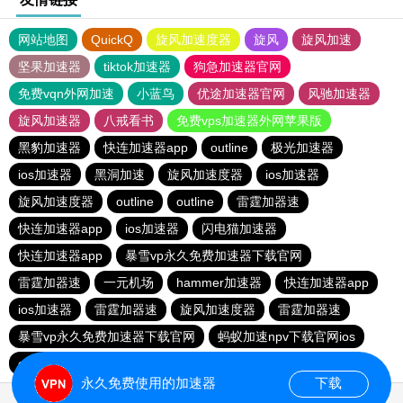
网站地图
QuickQ
旋风加速度器
旋风
旋风加速
坚果加速器
tiktok加速器
狗急加速器官网
免费vqn外网加速
小蓝鸟
优途加速器官网
风驰加速器
旋风加速器
八戒看书
免费vps加速器外网苹果版
黑豹加速器
快连加速器app
outline
极光加速器
ios加速器
黑洞加速
旋风加速度器
ios加速器
旋风加速度器
outline
outline
雷霆加器速
快连加速器app
ios加速器
闪电猫加速器
快连加速器app
暴雪vp永久免费加速器下载官网
雷霆加器速
一元机场
hammer加速器
快连加速器app
ios加速器
雷霆加器速
旋风加速度器
雷霆加器速
暴雪vp永久免费加速器下载官网
蚂蚁加速npv下载官网ios
outline
旋风加速度器
永久免费使用的加速器
下载