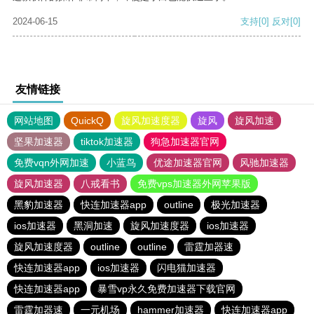
2024-06-15
支持
[0]
反对
[0]
友情链接
网站地图
QuickQ
旋风加速度器
旋风
旋风加速
坚果加速器
tiktok加速器
狗急加速器官网
免费vqn外网加速
小蓝鸟
优途加速器官网
风驰加速器
旋风加速器
八戒看书
免费vps加速器外网苹果版
黑豹加速器
快连加速器app
outline
极光加速器
ios加速器
黑洞加速
旋风加速度器
ios加速器
旋风加速度器
outline
outline
雷霆加器速
快连加速器app
ios加速器
闪电猫加速器
快连加速器app
暴雪vp永久免费加速器下载官网
雷霆加器速
一元机场
hammer加速器
快连加速器app