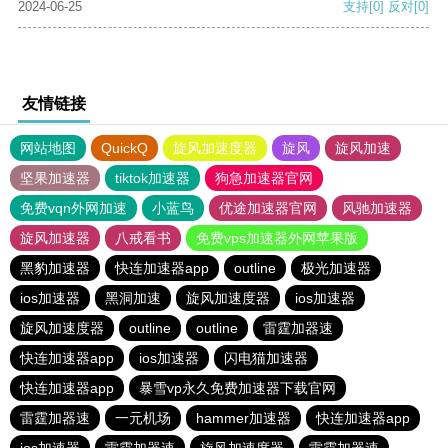
2024-06-25
支持
[0]
反对
[0]
友情链接
网站地图
QuickQ
旋风加速度器
旋风
旋风加速
坚果加速器
tiktok加速器
狗急加速器官网
免费vqn外网加速
小蓝鸟
优途加速器官网
风驰加速器
旋风加速器
八戒看书
免费vps加速器外网苹果版
黑豹加速器
快连加速器app
outline
极光加速器
ios加速器
黑洞加速
旋风加速度器
ios加速器
旋风加速度器
outline
outline
雷霆加器速
快连加速器app
ios加速器
闪电猫加速器
快连加速器app
暴雪vp永久免费加速器下载官网
雷霆加器速
一元机场
hammer加速器
快连加速器app