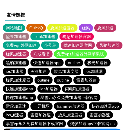
友情链接
网站地图
QuickQ
旋风加速度器
旋风
旋风加速
坚果加速器
tiktok加速器
狗急加速器官网
免费vqn外网加速
小蓝鸟
优途加速器官网
风驰加速器
旋风加速器
八戒看书
免费vps加速器外网苹果版
黑豹加速器
快连加速器app
outline
极光加速器
ios加速器
黑洞加速
旋风加速度器
ios加速器
旋风加速度器
outline
outline
雷霆加器速
快连加速器app
ios加速器
闪电猫加速器
快连加速器app
暴雪vp永久免费加速器下载官网
雷霆加器速
一元机场
hammer加速器
快连加速器app
ios加速器
雷霆加器速
旋风加速度器
雷霆加器速
暴雪vp永久免费加速器下载官网
蚂蚁加速npv下载官网ios