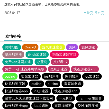
这款app的社区氛围很温馨，让我能够感受到家的温暖。
2025-04-17
支持
[0]
反对
[0]
友情链接
网站地图
QuickQ
旋风加速度器
旋风
旋风加速
坚果加速器
tiktok加速器
狗急加速器官网
免费vqn外网加速
小蓝鸟
八戒看书
免费vps加速器外网苹果版
黑豹加速器
快连加速器app
outline
极光加速器
ios加速器
黑洞加速
ios加速器
旋风加速度器
outline
outline
雷霆加器速
快连加速器app
ios加速器
快连加速器app
暴雪vp永久免费加速器下载官网
一元机场
hammer加速器
快连加速器app
ios加速器
雷霆加器速
旋风加速度器