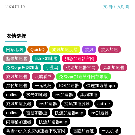
2024-01-19
支持
[0]
反对
[0]
友情链接
网站地图
QuickQ
旋风加速度器
旋风
旋风加速
坚果加速器
tiktok加速器
狗急加速器官网
免费vqn外网加速
小蓝鸟
优途加速器官网
风驰加速器
旋风加速器
八戒看书
免费vps加速器外网苹果版
黑豹加速器
一元机场
IOS加速器
快连加速器app
outline
极光加速器
ios加速器
黑洞加速
旋风加速度器
ios加速器
旋风加速度器
outline
outline
雷霆加器速
快连加速器app
ios加速器
闪电猫加速器
快连加速器app
暴雪vp永久免费加速器下载官网
雷霆加器速
一元机场