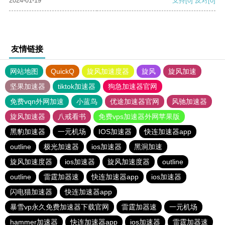
2024-01-19
支持
[0]
反对
[0]
友情链接
网站地图
QuickQ
旋风加速度器
旋风
旋风加速
坚果加速器
tiktok加速器
狗急加速器官网
免费vqn外网加速
小蓝鸟
优途加速器官网
风驰加速器
旋风加速器
八戒看书
免费vps加速器外网苹果版
黑豹加速器
一元机场
IOS加速器
快连加速器app
outline
极光加速器
ios加速器
黑洞加速
旋风加速度器
ios加速器
旋风加速度器
outline
outline
雷霆加器速
快连加速器app
ios加速器
闪电猫加速器
快连加速器app
暴雪vp永久免费加速器下载官网
雷霆加器速
一元机场
hammer加速器
快连加速器app
ios加速器
雷霆加器速