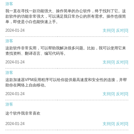
游客
我一直在寻找一款功能强大、操作简单的办公软件，终于找到了它。这
款软件的功能非常强大，可以满足我日常办公的所有需求。操作也很简
单，即使是小白也能快速上手。
2024-01-24
支持
[0]
反对
[0]
游客
这款软件非常实用，可以帮助我解决很多问题。比如，我可以使用它来
查找资料、翻译语言、编写代码等。
2024-01-24
支持
[0]
反对
[0]
游客
这款加速器VPM应用程序可以给你提供最高速度和安全性的连接，并帮
助你在网络上自由移动。
2024-01-24
支持
[0]
反对
[0]
游客
这个软件我非常喜欢
2024-01-24
支持
[0]
反对
[0]