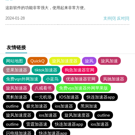
这款软件的功能非常强大，使用起来非常方便。
2024-01-28
支持
[0]
反对
[0]
友情链接
网站地图
QuickQ
旋风加速度器
旋风
旋风加速
坚果加速器
tiktok加速器
狗急加速器官网
免费vqn外网加速
小蓝鸟
优途加速器官网
风驰加速器
旋风加速器
八戒看书
免费vps加速器外网苹果版
黑豹加速器
一元机场
IOS加速器
快连加速器app
outline
极光加速器
ios加速器
黑洞加速
旋风加速度器
ios加速器
旋风加速度器
outline
outline
雷霆加器速
快连加速器app
ios加速器
闪电猫加速器
快连加速器app