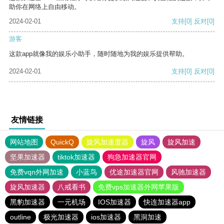
助你在网络上自由移动。
2024-02-01
支持
[0]
反对
[0]
游客
这款app就像我的娱乐小助手，随时随地为我的娱乐提供帮助。
2024-02-01
支持
[0]
反对
[0]
友情链接
网站地图
QuickQ
旋风加速度器
旋风
旋风加速
坚果加速器
tiktok加速器
狗急加速器官网
免费vqn外网加速
小蓝鸟
优途加速器官网
风驰加速器
旋风加速器
八戒看书
免费vps加速器外网苹果版
黑豹加速器
一元机场
IOS加速器
快连加速器app
outline
极光加速器
ios加速器
黑洞加速