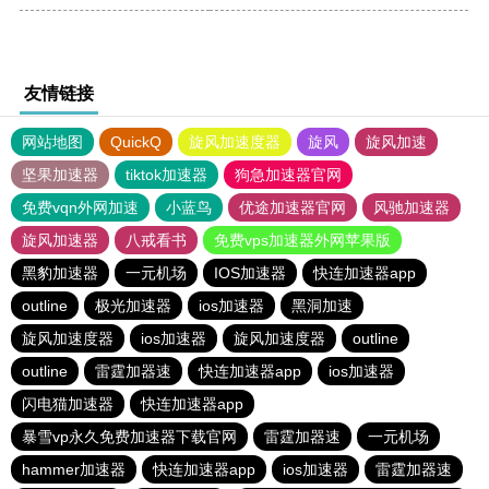
友情链接
网站地图
QuickQ
旋风加速度器
旋风
旋风加速
坚果加速器
tiktok加速器
狗急加速器官网
免费vqn外网加速
小蓝鸟
优途加速器官网
风驰加速器
旋风加速器
八戒看书
免费vps加速器外网苹果版
黑豹加速器
一元机场
IOS加速器
快连加速器app
outline
极光加速器
ios加速器
黑洞加速
旋风加速度器
ios加速器
旋风加速度器
outline
outline
雷霆加器速
快连加速器app
ios加速器
闪电猫加速器
快连加速器app
暴雪vp永久免费加速器下载官网
雷霆加器速
一元机场
hammer加速器
快连加速器app
ios加速器
雷霆加器速