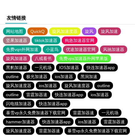
友情链接
网站地图
QuickQ
旋风加速度器
旋风
旋风加速
坚果加速器
tiktok加速器
狗急加速器官网
免费vqn外网加速
小蓝鸟
优途加速器官网
风驰加速器
旋风加速器
八戒看书
免费vps加速器外网苹果版
黑豹加速器
一元机场
IOS加速器
快连加速器app
outline
极光加速器
ios加速器
黑洞加速
旋风加速度器
ios加速器
旋风加速度器
outline
outline
雷霆加器速
快连加速器app
ios加速器
闪电猫加速器
快连加速器app
暴雪vp永久免费加速器下载官网
雷霆加器速
一元机场
hammer加速器
快连加速器app
ios加速器
雷霆加器速
旋风加速度器
雷霆加器速
暴雪vp永久免费加速器下载官网