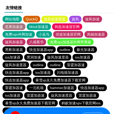
友情链接
网站地图
QuickQ
旋风加速度器
旋风
旋风加速
坚果加速器
tiktok加速器
狗急加速器官网
免费vqn外网加速
小蓝鸟
优途加速器官网
风驰加速器
旋风加速器
八戒看书
免费vps加速器外网苹果版
黑豹加速器
快连加速器app
outline
极光加速器
ios加速器
黑洞加速
旋风加速度器
ios加速器
旋风加速度器
outline
outline
雷霆加器速
快连加速器app
ios加速器
闪电猫加速器
快连加速器app
暴雪vp永久免费加速器下载官网
雷霆加器速
一元机场
hammer加速器
快连加速器app
ios加速器
雷霆加器速
旋风加速度器
雷霆加器速
暴雪vp永久免费加速器下载官网
蚂蚁加速npv下载官网ios
outline
旋风加速度器