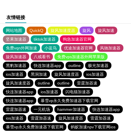
友情链接
网站地图
QuickQ
旋风加速度器
旋风
旋风加速
坚果加速器
tiktok加速器
狗急加速器官网
免费vqn外网加速
小蓝鸟
优途加速器官网
风驰加速器
旋风加速器
八戒看书
免费vps加速器外网苹果版
黑豹加速器
快连加速器app
outline
极光加速器
ios加速器
黑洞加速
旋风加速度器
ios加速器
旋风加速度器
outline
outline
雷霆加器速
快连加速器app
ios加速器
闪电猫加速器
快连加速器app
暴雪vp永久免费加速器下载官网
雷霆加器速
一元机场
hammer加速器
快连加速器app
ios加速器
雷霆加器速
旋风加速度器
雷霆加器速
暴雪vp永久免费加速器下载官网
蚂蚁加速npv下载官网ios