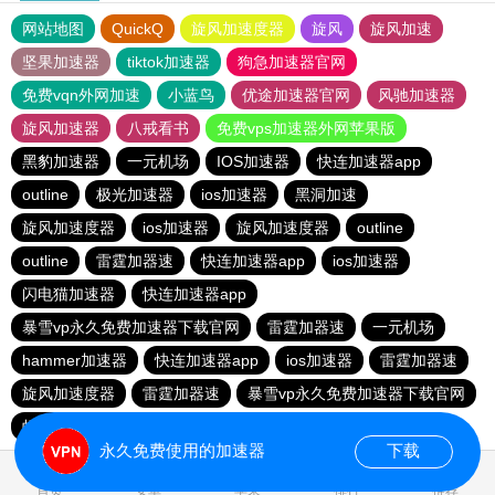
网站地图
QuickQ
旋风加速度器
旋风
旋风加速
坚果加速器
tiktok加速器
狗急加速器官网
免费vqn外网加速
小蓝鸟
优途加速器官网
风驰加速器
旋风加速器
八戒看书
免费vps加速器外网苹果版
黑豹加速器
一元机场
IOS加速器
快连加速器app
outline
极光加速器
ios加速器
黑洞加速
旋风加速度器
ios加速器
旋风加速度器
outline
outline
雷霆加器速
快连加速器app
ios加速器
闪电猫加速器
快连加速器app
暴雪vp永久免费加速器下载官网
雷霆加器速
一元机场
hammer加速器
快连加速器app
ios加速器
雷霆加器速
旋风加速度器
雷霆加器速
暴雪vp永久免费加速器下载官网
蚂蚁加速npv下载官网ios
outline
旋风加速度器
永久免费使用的加速器
下载
1.074279s
首页
安卓
苹果
排行
推荐