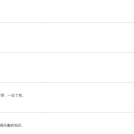
。
合理，一目了然。
己感兴趣的知识。