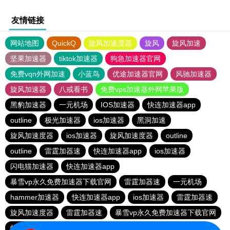
友情链接
网站地图
QuickQ
旋风加速度器
旋风
旋风加速
坚果加速器
tiktok加速器
狗急加速器官网
免费vqn外网加速
小蓝鸟
优途加速器官网
风驰加速器
旋风加速器
八戒看书
免费vps加速器外网苹果版
黑豹加速器
一元机场
IOS加速器
快连加速器app
outline
极光加速器
ios加速器
黑洞加速
旋风加速度器
ios加速器
旋风加速度器
outline
outline
雷霆加器速
快连加速器app
ios加速器
闪电猫加速器
快连加速器app
暴雪vp永久免费加速器下载官网
雷霆加器速
一元机场
hammer加速器
快连加速器app
ios加速器
雷霆加器速
旋风加速度器
雷霆加器速
暴雪vp永久免费加速器下载官网
蚂蚁加速npv下载官网ios
outline
旋风加速度器