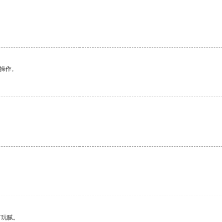
悉操作。
有玩腻。