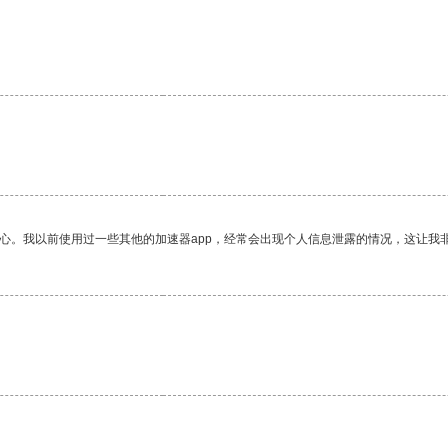
放心。我以前使用过一些其他的加速器app，经常会出现个人信息泄露的情况，这让我