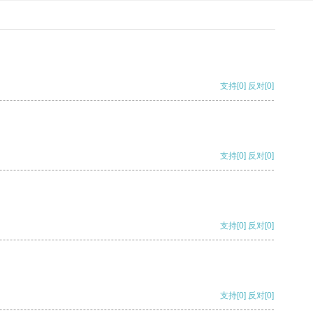
支持
[0]
反对
[0]
支持
[0]
反对
[0]
支持
[0]
反对
[0]
支持
[0]
反对
[0]