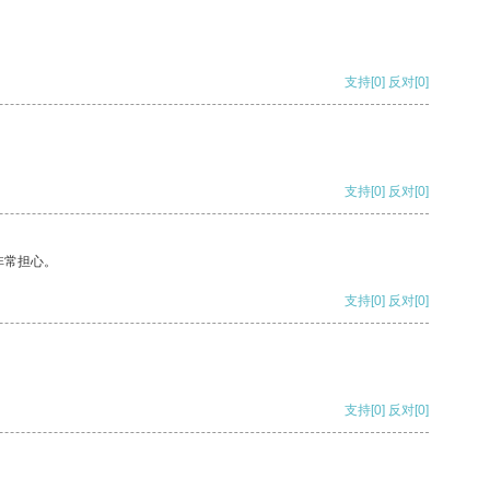
支持
[0]
反对
[0]
支持
[0]
反对
[0]
非常担心。
支持
[0]
反对
[0]
支持
[0]
反对
[0]