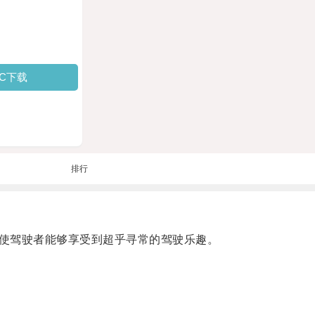
PC下载
排行
使驾驶者能够享受到超乎寻常的驾驶乐趣。