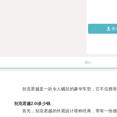
安
简介
别克君越是一款令人瞩目的豪华车型，它不仅拥有华
别克君越2.0t多少钱
首先，别克君越的外观设计堪称经典，带有一份德