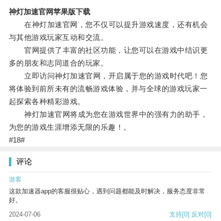
神灯加速官网苹果版下载
在神灯加速官网，您不仅可以提升游戏速度，还有机会
与其他游戏玩家互动和交流。
官网提供了丰富的社区功能，让您可以在游戏中结识更
多的朋友和志同道合的玩家。
立即访问神灯加速官网，开启属于您的游戏时代吧！您
将体验到前所未有的流畅游戏体验，并与全球的游戏玩家一
起探索各种精彩游戏。
神灯加速官网将成为您在游戏世界中的强有力的助手，
为您的游戏生涯增添无限的乐趣！。
#18#
评论
游客
这款加速器app的客服很贴心，遇到问题都能及时解决，服务态度非常
好。
2024-07-06
支持
[0]
反对
[0]