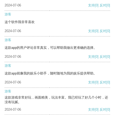
2024-07-06
支持
[0]
反对
[0]
游客
这个软件我非常喜欢
2024-07-06
支持
[0]
反对
[0]
游客
这款app的用户评论非常真实，可以帮助我做出更准确的选择。
2024-07-06
支持
[0]
反对
[0]
游客
这款app就像我的娱乐小助手，随时随地为我的娱乐提供帮助。
2024-07-06
支持
[0]
反对
[0]
游客
这款游戏非常好玩，画面精美，玩法丰富。我已经玩了好几个小时，还
没有玩腻。
2024-07-06
支持
[0]
反对
[0]