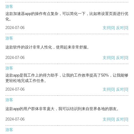
游客
这款加速器app的操作有点复杂，可以简化一下，比如将设置页面进行优
化。
2024-07-06
支持
[0]
反对
[0]
游客
这款软件的设计非常人性化，使用起来非常舒服。
2024-07-06
支持
[0]
反对
[0]
游客
这款app是我工作上的得力助手，让我的工作效率提高了50%，让我能够
更轻松地完成工作任务。
2024-07-06
支持
[0]
反对
[0]
游客
这款app的用户群体非常庞大，我可以结识到来自世界各地的朋友。
2024-07-06
支持
[0]
反对
[0]
游客