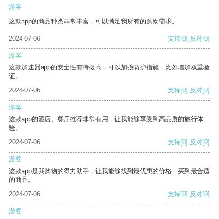
游客
这款app的商品种类非常丰富，可以满足我所有的购物需求。
2024-07-06
支持
[0]
反对
[0]
游客
这款加速器app的安全性有待提高，可以加强防护措施，比如增加双重验
证。
2024-07-06
支持
[0]
反对
[0]
游客
这款app的酒店、餐厅推荐非常有用，让我能够享受到高品质的旅行体
验。
2024-07-06
支持
[0]
反对
[0]
游客
这款app是我购物的得力助手，让我能够找到最优惠的价格，买到最合适
的商品。
2024-07-06
支持
[0]
反对
[0]
游客