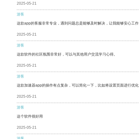
2025-05-21
游客
这款app的客服非常专业，遇到问题总是能够及时解决，让我能够安心工作
2025-05-21
游客
这款软件的社区氛围非常好，可以与其他用户交流学习心得。
2025-05-21
游客
这款加速器app的操作有点复杂，可以简化一下，比如将设置页面进行优化
2025-05-21
游客
这个软件很好用
2025-05-21
游客