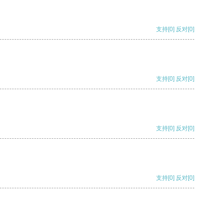
支持
[0]
反对
[0]
支持
[0]
反对
[0]
支持
[0]
反对
[0]
支持
[0]
反对
[0]