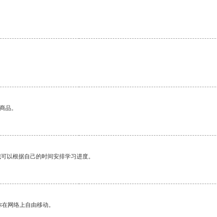
的商品。
我可以根据自己的时间安排学习进度。
你在网络上自由移动。