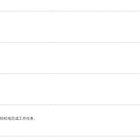
。
更轻松地完成工作任务。