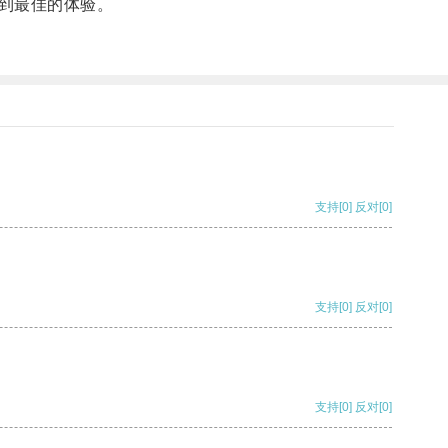
到最佳的体验。
支持
[0]
反对
[0]
支持
[0]
反对
[0]
支持
[0]
反对
[0]