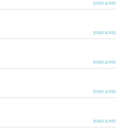
支持
[0]
反对
[0]
支持
[0]
反对
[0]
支持
[0]
反对
[0]
支持
[0]
反对
[0]
支持
[0]
反对
[0]