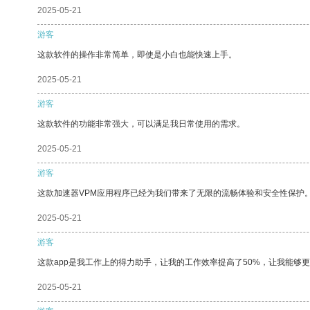
2025-05-21
游客
这款软件的操作非常简单，即使是小白也能快速上手。
2025-05-21
游客
这款软件的功能非常强大，可以满足我日常使用的需求。
2025-05-21
游客
这款加速器VPM应用程序已经为我们带来了无限的流畅体验和安全性保护
2025-05-21
游客
这款app是我工作上的得力助手，让我的工作效率提高了50%，让我能够
2025-05-21